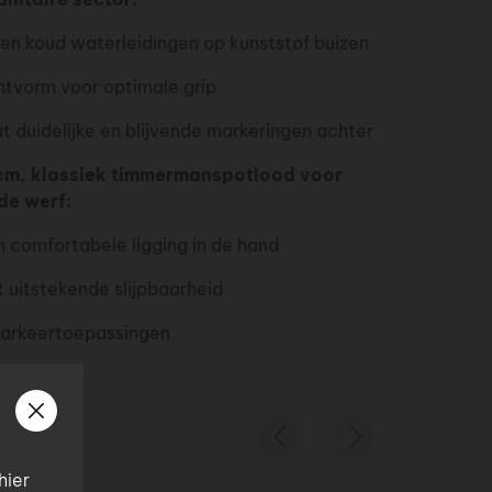
n koud waterleidingen op kunststof buizen
ntvorm voor optimale grip
at duidelijke en blijvende markeringen achter
cm, klassiek timmermanspotlood voor
de werf:
 comfortabele ligging in de hand
 uitstekende slijpbaarheid
markeertoepassingen
Vorige
Volgende
hier