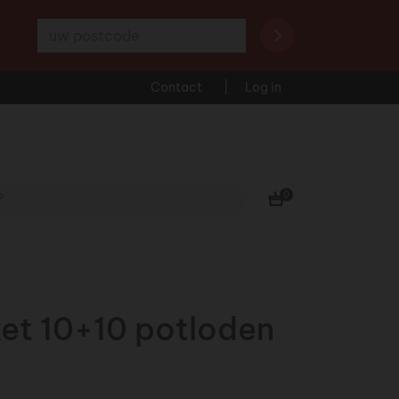
Uw postcode
Contact
Log in
0
et 10+10 potloden