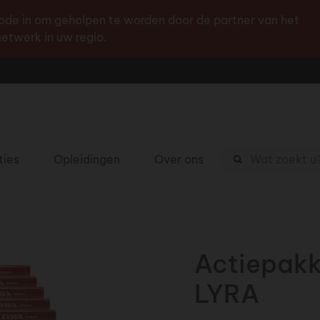
Ga
de in om geholpen te worden door de partner van het
naar
etwerk in uw regio.
de
inhoud
Zoekterm
ties
Opleidingen
Over ons
Actiepakk
LYRA