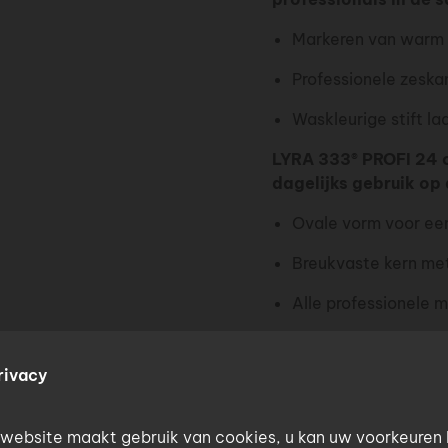
Markeren van warm e
Professionele zeska
Waskleurige stift la
LYRA 333® PROFI 24 
dagelijks gebruik op 
Ovale vorm voor een
Breukvaste kern met
Alle professionele 
rivacy
website maakt gebruik van cookies, u kan uw voorkeuren 