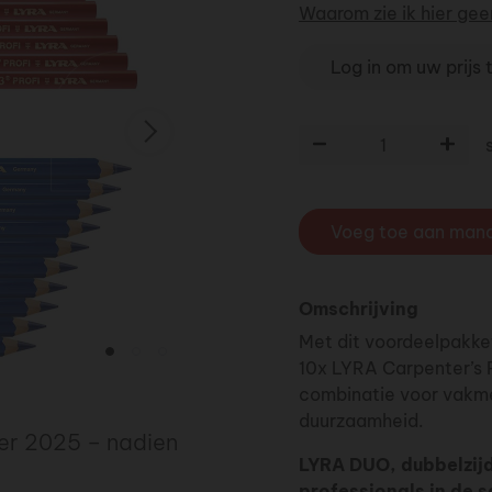
Waarom zie ik hier geen
Log in om uw prijs 
Volgende
Aantal
Voeg toe aan man
Omschrijving
Met dit voordeelpakke
10x LYRA Carpenter’s P
combinatie voor vakme
duurzaamheid.
er 2025 – nadien
LYRA DUO, dubbelzij
professionals in de s