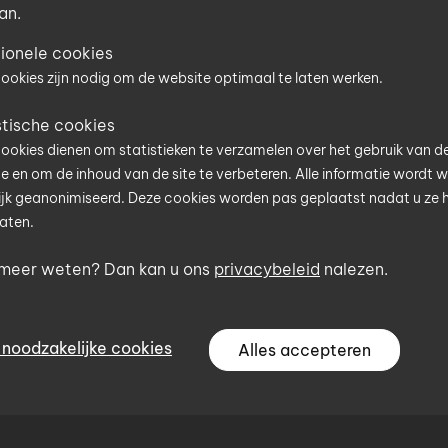
an.
ionele cookies
t is uw postcode?
ookies zijn nodig om de website optimaal te laten werken.
f hier uw postcode in en u wordt meteen geholpen door 
stische cookies
tner van het Uniconstruct-netwerk in uw regio.
ookies dienen om statistieken te verzamelen over het gebruik van d
e en om de inhoud van de site te verbeteren. Alle informatie wordt 
postcode
jk geanonimiseerd. Deze cookies worden pas geplaatst nadat u ze 
aten.
 Lyra rood/blauw 18cm
 meer weten? Dan kan u ons
privacybeleid
nalezen.
 rood en blauw
ook browsen zonder uw postcode op te geven, maar dit beperkt de
potlood voor
jkheden van de website.
Ga verder zonder postcode
gen in kleur op hout,
 noodzakelijke cookies
Alles accepteren
 beton en kunststof