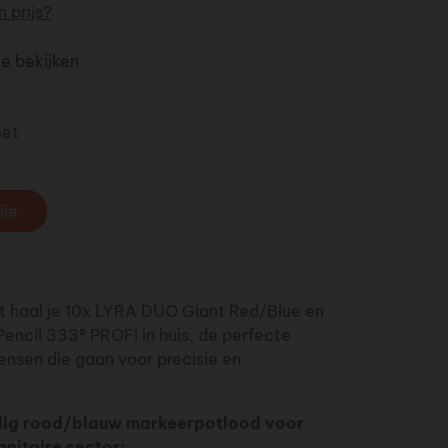
 prijs?
te bekijken
set
dje
t haal je 10x LYRA DUO Giant Red/Blue en
encil 333® PROFI in huis, de perfecte
nsen die gaan voor precisie en
dig rood/blauw markeerpotlood voor
anitaire sector: