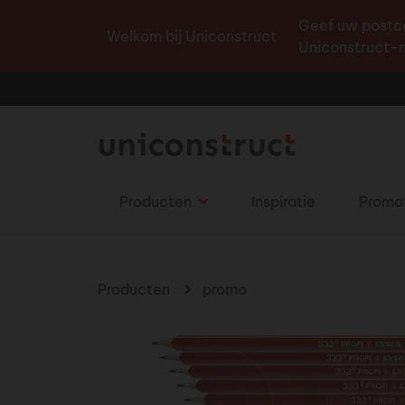
Geef uw postco
Welkom bij Uniconstruct
Uniconstruct-n
Producten
Inspiratie
Promo
U bent hier
Producten
promo