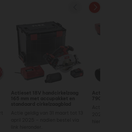
Vorige
Volgende
Actieset 18V handcirkelzaag
Actieset 18V bla
165 mm met accupakket en
790m³/h met ac
standaard cirkelzaagblad
Actie geldig van 1
rt
Actie geldig van 31 maart tot 13
2025 – nadien bes
april 2025 – nadien bestel via
hieronder.
link hieronder.