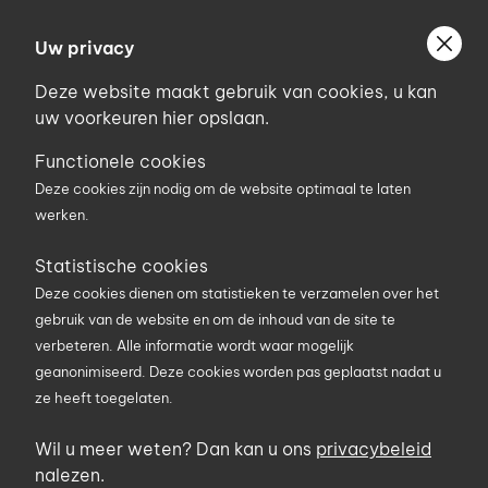
Ga
Welkom bij Uniconstruct
naar
Uw privacy
Geef uw postcode in om geholpen te worden door
de
de partner van het Uniconstruct-netwerk in uw
Deze website maakt gebruik van cookies, u kan
inhoud
regio.
uw voorkeuren hier opslaan.
Uw postcode
Functionele cookies
Deze cookies zijn nodig om de website optimaal te laten
werken.
0
Statistische cookies
Deze cookies dienen om statistieken te verzamelen over het
Zoekterm
gebruik van de website en om de inhoud van de site te
verbeteren. Alle informatie wordt waar mogelijk
geanonimiseerd. Deze cookies worden pas geplaatst nadat u
U bent hier
Producten
Gereedschap en PBMs
ze heeft toegelaten.
Kunststofspaan
Wil u meer weten? Dan kan u ons
privacybeleid
Kunststofspaan
nalezen.