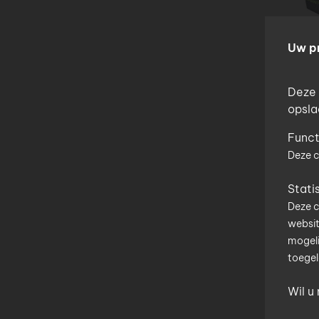
Uw p
Deze 
opsla
Funct
Wa
Deze c
Gee
Stati
par
Deze c
websit
Uw 
mogeli
toegel
Wil u
U kan 