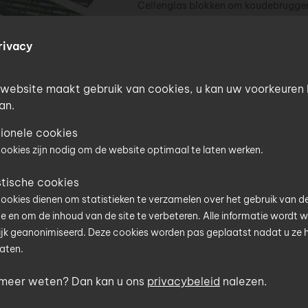
Cellenglas blokken om koudebruggen
metselwerk uit te sluiten 450 x 175 
rivacy
website maakt gebruik van cookies, u kan uw voorkeuren 
an.
FOAMGLAS PERINSUL HL 450x
6.3 m/c - 132.3 m/pal
ionele cookies
t is uw postcode?
Cellenglas blokken om koudebruggen
ookies zijn nodig om de website optimaal te laten werken.
metselwerk uit te sluiten 450 x 190 
f hier uw postcode in en u wordt meteen geholpen door 
stische cookies
tner van het Uniconstruct-netwerk in uw regio.
ookies dienen om statistieken te verzamelen over het gebruik van d
e en om de inhoud van de site te verbeteren. Alle informatie wordt 
postcode
jk geanonimiseerd. Deze cookies worden pas geplaatst nadat u ze 
aten.
FOAMGLAS PERINSUL HL 450x
5.40 lm/c - 113.4 lm/pal
 meer weten? Dan kan u ons
privacybeleid
nalezen.
Cellenglas blokken om koudebruggen
ook browsen zonder uw postcode op te geven, maar dit beperkt de
metselwerk uit te sluiten 450 x 240