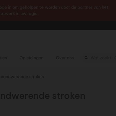
Ga
de in om geholpen te worden door de partner van het
naar
etwerk in uw regio.
de
inhoud
Zoekterm
ties
Opleidingen
Over ons
brandwerende stroken
ndwerende stroken