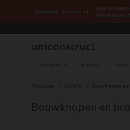
Geef uw postco
Welkom bij Uniconstruct
Uniconstruct-n
Producten
Inspiratie
Promo
U bent hier
Producten
Isolatie
Bouwknopen en 
Bouwknopen en bra