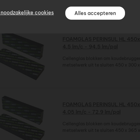
jkheden van de website.
Ga verder zonder postcode
 noodzakelijke cookies
Alles accepteren
FOAMGLAS PERINSUL HL 450x
4.5 lm/c - 94.5 lm/pal
Cellenglas blokken om koudebruggen
metselwerk uit te sluiten 450 x 300
FOAMGLAS PERINSUL HL 450x
4.05 lm/c - 72.9 lm/pal
Cellenglas blokken om koudebruggen
metselwerk uit te sluiten 450 x 365