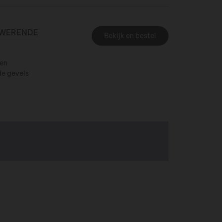
DWERENDE
Bekijk en bestel
 en
de gevels