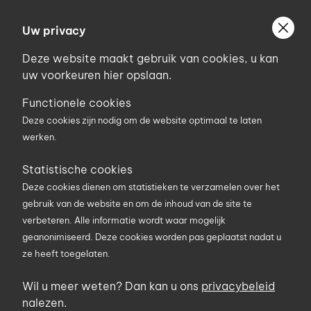
Ga
Welkom bij Uniconstruct
naar
Uw privacy
Geef uw postcode in om geholpen te worden door
de
de partner van het Uniconstruct-netwerk in uw
Deze website maakt gebruik van cookies, u kan
inhoud
regio.
uw voorkeuren hier opslaan.
Uw postcode
Functionele cookies
Deze cookies zijn nodig om de website optimaal te laten
werken.
0
Statistische cookies
Deze cookies dienen om statistieken te verzamelen over het
Zoekterm
gebruik van de website en om de inhoud van de site te
verbeteren. Alle informatie wordt waar mogelijk
geanonimiseerd. Deze cookies worden pas geplaatst nadat u
U bent hier
Producten
Machines
Stroomgroepen
ze heeft toegelaten.
Stroomgroepen
Wil u meer weten? Dan kan u ons
privacybeleid
nalezen.