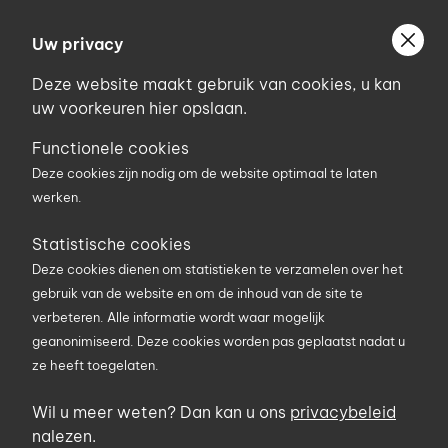
Ga
Welkom bij Uniconstruct
naar
Uw privacy
Geef uw postcode in om geholpen te worden door
de
de partner van het Uniconstruct-netwerk in uw
Deze website maakt gebruik van cookies, u kan
inhoud
regio.
uw voorkeuren hier opslaan.
Uw postcode
Functionele cookies
Deze cookies zijn nodig om de website optimaal te laten
werken.
0
Statistische cookies
Deze cookies dienen om statistieken te verzamelen over het
Zoekterm
gebruik van de website en om de inhoud van de site te
verbeteren. Alle informatie wordt waar mogelijk
geanonimiseerd. Deze cookies worden pas geplaatst nadat u
U bent hier
Producten
Materieel en werfuitrusting
ze heeft toegelaten.
Transport en Opslag
Wil u meer weten? Dan kan u ons
privacybeleid
Transport en Opslag
nalezen.