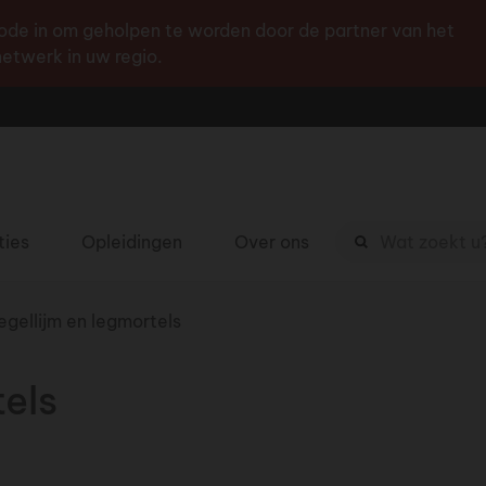
Ga
de in om geholpen te worden door de partner van het
naar
etwerk in uw regio.
de
inhoud
Zoekterm
ties
Opleidingen
Over ons
egellijm en legmortels
tels