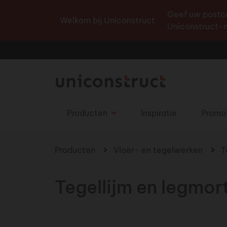
Geef uw postco
Welkom bij Uniconstruct
Uniconstruct-n
Producten
Inspiratie
Promo
U bent hier
Producten
Vloer- en tegelwerken
T
Tegellijm en legmor