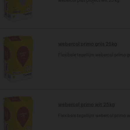
webercol plus project wit 25 kg
webercol primo grijs 25kg
Flexibele tegellijm webercol primo gr
webercol primo wit 25kg
Flexibele tegellijm webercol primo w