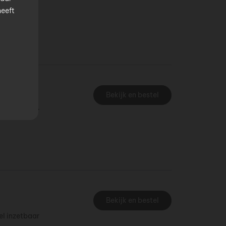
m webercol
heeft
g
Bekijk en bestel
eel inzetbaar
Bekijk en bestel
eel inzetbaar