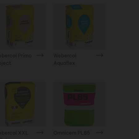
bercol Primo
Webercol
oject
Aquaflex
bercol XXL
Omnicem PL85