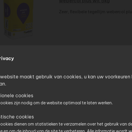
webercol plus wit 5kg
Zeer, flexibele tegellijm webercol plu
rivacy
webercol plus wit 25kg
Zeer, flexibele tegellijm webercol pl
website maakt gebruik van cookies, u kan uw voorkeuren 
an.
ionele cookies
t is uw postcode?
ookies zijn nodig om de website optimaal te laten werken.
f hier uw postcode in en u wordt meteen geholpen door 
stische cookies
tner van het Uniconstruct-netwerk in uw regio.
webercol plus Comfort wit 15kg
ookies dienen om statistieken te verzamelen over het gebruik van d
e en om de inhoud van de site te verbeteren. Alle informatie wordt 