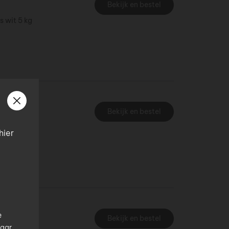
Bekijk en bestel
s wit 5 kg
Bekijk en bestel
us wit 25 kg
hier
de
e
Bekijk en bestel
waar