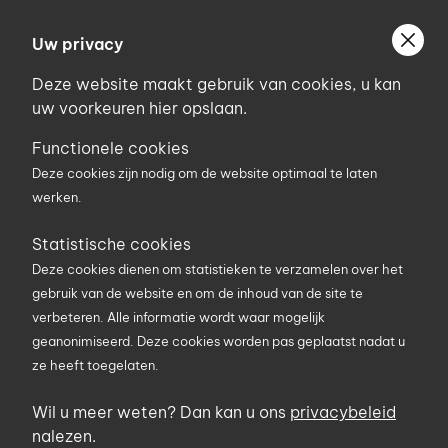
Ga
Welkom bij Uniconstruct
naar
Uw privacy
Geef uw postcode in om geholpen te worden door
de
de partner van het Uniconstruct-netwerk in uw
Deze website maakt gebruik van cookies, u kan
inhoud
regio.
uw voorkeuren hier opslaan.
Uw postcode
Functionele cookies
Deze cookies zijn nodig om de website optimaal te laten
werken.
0
Statistische cookies
Deze cookies dienen om statistieken te verzamelen over het
Zoekterm
gebruik van de website en om de inhoud van de site te
verbeteren. Alle informatie wordt waar mogelijk
geanonimiseerd. Deze cookies worden pas geplaatst nadat u
U bent hier
Producten
Elektriciteit en verlichting
ze heeft toegelaten.
Elektriciteit en verlichting
Wil u meer weten? Dan kan u ons
privacybeleid
nalezen.