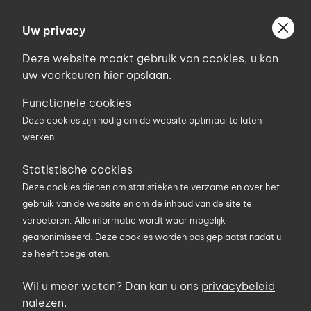
Ga
Welkom bij Uniconstruct
naar
Uw privacy
Geef uw postcode in om geholpen te worden door
de
de partner van het Uniconstruct-netwerk in uw
Deze website maakt gebruik van cookies, u kan
inhoud
regio.
uw voorkeuren hier opslaan.
Uw postcode
Functionele cookies
Deze cookies zijn nodig om de website optimaal te laten
werken.
0
Statistische cookies
Deze cookies dienen om statistieken te verzamelen over het
Zoekterm
gebruik van de website en om de inhoud van de site te
verbeteren. Alle informatie wordt waar mogelijk
geanonimiseerd. Deze cookies worden pas geplaatst nadat u
U bent hier
Producten
Machines
ze heeft toegelaten.
Bouwdrogers / Ventilatoren / Stofafzuiging
Wil u meer weten? Dan kan u ons
privacybeleid
Bouwdrogers / Ventilatoren /
nalezen.