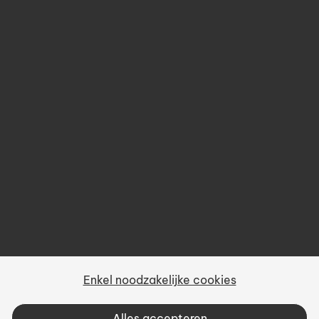
Opleidingen
Over ons
Prijsbeleid
Gebruiksvoorwaarden
Privacy
Sitemap
Enkel noodzakelijke cookies
Vacatures
Alles accepteren