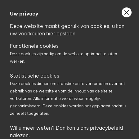
Ga
Welkom bij Uniconstruct
naar
Uw privacy
Geef uw postcode in om geholpen te worden door
de
de partner van het Uniconstruct-netwerk in uw
Deze website maakt gebruik van cookies, u kan
inhoud
regio.
uw voorkeuren hier opslaan.
Uw postcode
Functionele cookies
Deze cookies zijn nodig om de website optimaal te laten
werken.
0
Statistische cookies
Deze cookies dienen om statistieken te verzamelen over het
Zoekterm
gebruik van de website en om de inhoud van de site te
verbeteren. Alle informatie wordt waar mogelijk
geanonimiseerd. Deze cookies worden pas geplaatst nadat u
U bent hier
Home
Producten in promo
ze heeft toegelaten.
Promoties
Wil u meer weten? Dan kan u ons
privacybeleid
Ontdek hier tal van producten waarop er momenteel
nalezen.