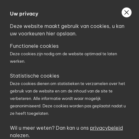
Ga
Welkom bij Uniconstruct
naar
Uw privacy
Geef uw postcode in om geholpen te worden door
de
de partner van het Uniconstruct-netwerk in uw
Deze website maakt gebruik van cookies, u kan
inhoud
regio.
uw voorkeuren hier opslaan.
Uw postcode
Functionele cookies
Deze cookies zijn nodig om de website optimaal te laten
werken.
0
Statistische cookies
Deze cookies dienen om statistieken te verzamelen over het
Zoekterm
gebruik van de website en om de inhoud van de site te
verbeteren. Alle informatie wordt waar mogelijk
geanonimiseerd. Deze cookies worden pas geplaatst nadat u
U bent hier
Producten
Elektriciteit en verlichting
ze heeft toegelaten.
Mobiele laadkabel
Wil u meer weten? Dan kan u ons
privacybeleid
Mobiele laadkabel
nalezen.