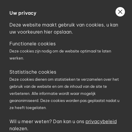
Ga
Welkom bij Uniconstruct
naar
Uw privacy
Geef uw postcode in om geholpen te worden door
de
de partner van het Uniconstruct-netwerk in uw
Deze website maakt gebruik van cookies, u kan
inhoud
regio.
uw voorkeuren hier opslaan.
Uw postcode
Functionele cookies
Deze cookies zijn nodig om de website optimaal te laten
werken.
0
Statistische cookies
Deze cookies dienen om statistieken te verzamelen over het
Zoekterm
gebruik van de website en om de inhoud van de site te
verbeteren. Alle informatie wordt waar mogelijk
geanonimiseerd. Deze cookies worden pas geplaatst nadat u
ze heeft toegelaten.
U bent hier
Producten
promo
Actieset 18V haakse slijper 125
Wil u meer weten? Dan kan u ons
privacybeleid
nalezen.
mm met accupakket en 10 stuks