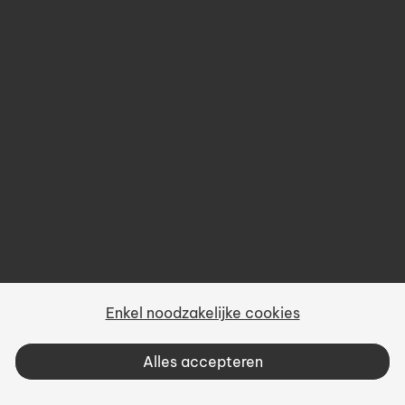
Over ons
Prijsbeleid
Gebruiksvoorwaarden
Privacy
Sitemap
Enkel noodzakelijke cookies
Vacatures
Alles accepteren