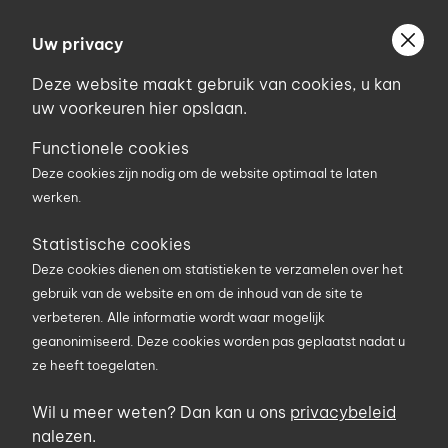
Ga
Welkom bij Uniconstruct
naar
Uw privacy
Geef uw postcode in om geholpen te worden door
de
de partner van het Uniconstruct-netwerk in uw
Deze website maakt gebruik van cookies, u kan
inhoud
regio.
uw voorkeuren hier opslaan.
Uw postcode
Functionele cookies
Deze cookies zijn nodig om de website optimaal te laten
werken.
0
Statistische cookies
Deze cookies dienen om statistieken te verzamelen over het
Zoekterm
gebruik van de website en om de inhoud van de site te
verbeteren. Alle informatie wordt waar mogelijk
geanonimiseerd. Deze cookies worden pas geplaatst nadat u
ze heeft toegelaten.
U bent hier
Producten
promo
Actieset 18V
Wil u meer weten? Dan kan u ons
privacybeleid
nalezen.
veiligheidsstofzuiger 20L met