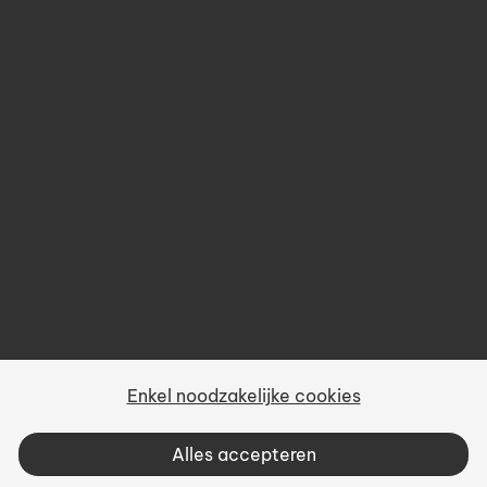
Over ons
Prijsbeleid
Gebruiksvoorwaarden
Privacy
Sitemap
Enkel noodzakelijke cookies
Vacatures
Alles accepteren