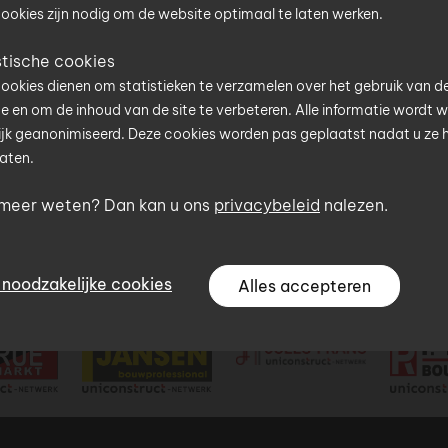
t is uw postcode?
ookies zijn nodig om de website optimaal te laten werken.
f hier uw postcode in en u wordt meteen geholpen door 
stische cookies
tner van het Uniconstruct-netwerk in uw regio.
ookies dienen om statistieken te verzamelen over het gebruik van d
e en om de inhoud van de site te verbeteren. Alle informatie wordt 
Click & Collect
postcode
jk geanonimiseerd. Deze cookies worden pas geplaatst nadat u ze 
ing
We zetten uw bestelling klaar zodat u ze kan
aten.
afhalen wanneer het voor u past.
 meer weten? Dan kan u ons
privacybeleid
nalezen.
Lees meer
ook browsen zonder uw postcode op te geven, maar dit beperkt de
jkheden van de website.
Ga verder zonder postcode
 noodzakelijke cookies
Alles accepteren