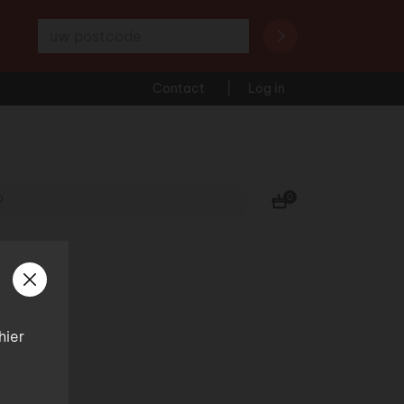
Uw postcode
Contact
Log in
0
hier