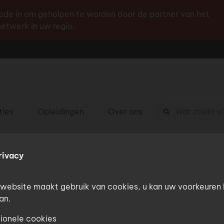
Ga
de in om geholpen te worden door de partner van het
naar
etwerk in uw regio.
de
inhoud
Zoekterm
ties
Opleidingen
Over ons
rivacy
website maakt gebruik van cookies, u kan uw voorkeuren 
an.
ionele cookies