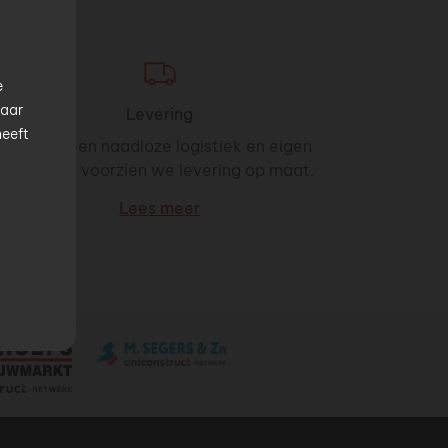
de
e
waar
Levering
heeft
Dankzij een naadloze logistiek en eigen
transport voorzien we levering op maat.
Lees meer