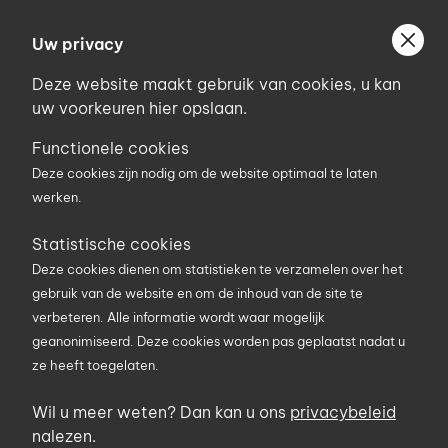
Ga
Welkom bij Uniconstruct
naar
Uw privacy
Geef uw postcode in om geholpen te worden door
de
de partner van het Uniconstruct-netwerk in uw
Deze website maakt gebruik van cookies, u kan
inhoud
regio.
uw voorkeuren hier opslaan.
Uw postcode
Functionele cookies
Deze cookies zijn nodig om de website optimaal te laten
werken.
0
Statistische cookies
Deze cookies dienen om statistieken te verzamelen over het
Zoekterm
gebruik van de website en om de inhoud van de site te
verbeteren. Alle informatie wordt waar mogelijk
geanonimiseerd. Deze cookies worden pas geplaatst nadat u
ze heeft toegelaten.
U bent hier
Producten
promo
Actieset 18V schuurmachine 125
Wil u meer weten? Dan kan u ons
privacybeleid
nalezen.
mm met accupakket en diamant