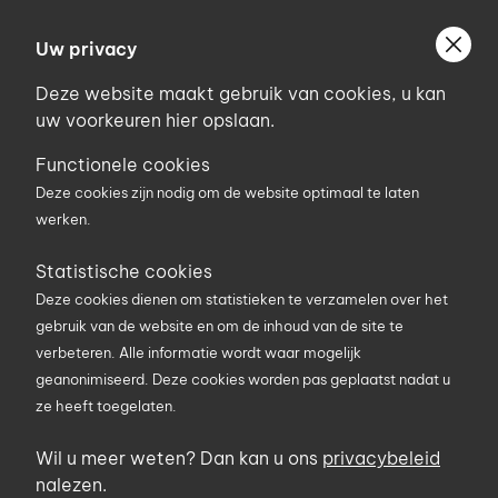
Ga
Welkom bij Uniconstruct
naar
Uw privacy
Geef uw postcode in om geholpen te worden door
de
de partner van het Uniconstruct-netwerk in uw
Deze website maakt gebruik van cookies, u kan
inhoud
regio.
uw voorkeuren hier opslaan.
Uw postcode
Functionele cookies
Deze cookies zijn nodig om de website optimaal te laten
werken.
0
Statistische cookies
Deze cookies dienen om statistieken te verzamelen over het
Zoekterm
gebruik van de website en om de inhoud van de site te
verbeteren. Alle informatie wordt waar mogelijk
geanonimiseerd. Deze cookies worden pas geplaatst nadat u
ze heeft toegelaten.
U bent hier
Producten
Elektriciteit en verlichting
Verdeelblokken
Wil u meer weten? Dan kan u ons
privacybeleid
Professional Line 4-Voudige
nalezen.