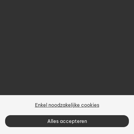
Over ons
Prijsbeleid
Gebruiksvoorwaarden
Privacy
Sitemap
Enkel noodzakelijke cookies
Vacatures
Alles accepteren