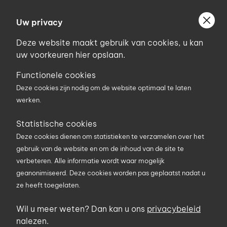
Ga
Welkom bij Uniconstruct
naar
Uw privacy
Geef uw postcode in om geholpen te worden door
de
de partner van het Uniconstruct-netwerk in uw
Deze website maakt gebruik van cookies, u kan
inhoud
regio.
uw voorkeuren hier opslaan.
Uw postcode
Functionele cookies
Deze cookies zijn nodig om de website optimaal te laten
werken.
0
Statistische cookies
Deze cookies dienen om statistieken te verzamelen over het
Zoekterm
gebruik van de website en om de inhoud van de site te
verbeteren. Alle informatie wordt waar mogelijk
geanonimiseerd. Deze cookies worden pas geplaatst nadat u
ze heeft toegelaten.
U bent hier
Producten
Elektriciteit en verlichting
Verdeelblokken
Wil u meer weten? Dan kan u ons
privacybeleid
Verdeelblok rubber 16A rubber
nalezen.