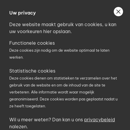
Ga
Welkom bij Uniconstruct
naar
Uw privacy
Geef uw postcode in om geholpen te worden door
de
de partner van het Uniconstruct-netwerk in uw
Deze website maakt gebruik van cookies, u kan
inhoud
regio.
uw voorkeuren hier opslaan.
Uw postcode
Functionele cookies
Deze cookies zijn nodig om de website optimaal te laten
werken.
0
Statistische cookies
Deze cookies dienen om statistieken te verzamelen over het
Zoekterm
gebruik van de website en om de inhoud van de site te
verbeteren. Alle informatie wordt waar mogelijk
geanonimiseerd. Deze cookies worden pas geplaatst nadat u
U bent hier
Home
Over ons
Jansen Bouwprofessional
ze heeft toegelaten.
Wil u meer weten? Dan kan u ons
privacybeleid
nalezen.