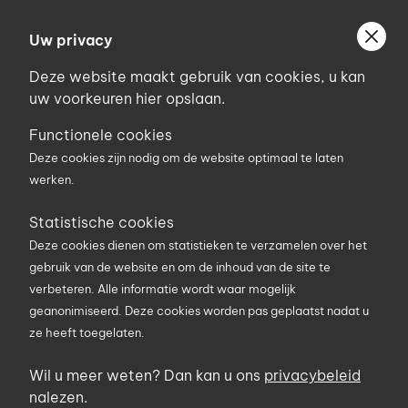
Ga
Welkom bij Uniconstruct
naar
Uw privacy
Geef uw postcode in om geholpen te worden door
de
de partner van het Uniconstruct-netwerk in uw
Deze website maakt gebruik van cookies, u kan
inhoud
regio.
uw voorkeuren hier opslaan.
Uw postcode
Functionele cookies
Deze cookies zijn nodig om de website optimaal te laten
werken.
0
Statistische cookies
Deze cookies dienen om statistieken te verzamelen over het
Zoekterm
gebruik van de website en om de inhoud van de site te
verbeteren. Alle informatie wordt waar mogelijk
geanonimiseerd. Deze cookies worden pas geplaatst nadat u
U bent hier
Producten
Gereedschap en PBMs
ze heeft toegelaten.
Persoonlijke bescherming en kledij
Werkhandschoenen
Wil u meer weten? Dan kan u ons
privacybeleid
nalezen.