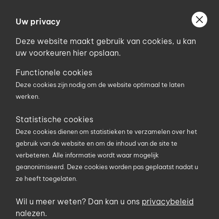
Ga
Welkom bij Uniconstruct
naar
Uw privacy
Geef uw postcode in om geholpen te worden door
de
de partner van het Uniconstruct-netwerk in uw
Deze website maakt gebruik van cookies, u kan
inhoud
regio.
uw voorkeuren hier opslaan.
Uw postcode
Functionele cookies
Deze cookies zijn nodig om de website optimaal te laten
werken.
0
Statistische cookies
Deze cookies dienen om statistieken te verzamelen over het
Zoekterm
gebruik van de website en om de inhoud van de site te
verbeteren. Alle informatie wordt waar mogelijk
geanonimiseerd. Deze cookies worden pas geplaatst nadat u
U bent hier
Producten
Ruwbouw, betonbouw en bodem
ze heeft toegelaten.
Betonbouw - Kelderbouw - Fundering
Waterdichting stortvoegen
Wil u meer weten? Dan kan u ons
privacybeleid
Hydrofiele band Bentorub+
nalezen.