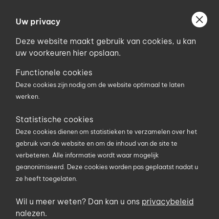
Ga
Welkom bij Uniconstruct
naar
Uw privacy
Geef uw postcode in om geholpen te worden door
de
de partner van het Uniconstruct-netwerk in uw
Deze website maakt gebruik van cookies, u kan
inhoud
regio.
uw voorkeuren hier opslaan.
Uw postcode
Functionele cookies
Deze cookies zijn nodig om de website optimaal te laten
werken.
0
Statistische cookies
Deze cookies dienen om statistieken te verzamelen over het
Zoekterm
gebruik van de website en om de inhoud van de site te
verbeteren. Alle informatie wordt waar mogelijk
geanonimiseerd. Deze cookies worden pas geplaatst nadat u
U bent hier
Producten
Vloer- en tegelwerken
ze heeft toegelaten.
iSOX Wet Room Solutions
Douchebodems, -goten en -roosters
Wil u meer weten? Dan kan u ons
privacybeleid
nalezen.