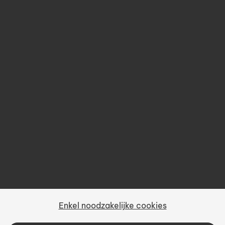
Opleidingen
Over ons
Prijsbeleid
Gebruiksvoorwaarden
Privacy
Sitemap
Enkel noodzakelijke cookies