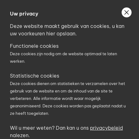
Ga
Welkom bij Uniconstruct
naar
Uw privacy
Geef uw postcode in om geholpen te worden door
de
de partner van het Uniconstruct-netwerk in uw
Deze website maakt gebruik van cookies, u kan
inhoud
regio.
uw voorkeuren hier opslaan.
Uw postcode
Functionele cookies
Deze cookies zijn nodig om de website optimaal te laten
werken.
0
Statistische cookies
Deze cookies dienen om statistieken te verzamelen over het
Zoekterm
gebruik van de website en om de inhoud van de site te
verbeteren. Alle informatie wordt waar mogelijk
geanonimiseerd. Deze cookies worden pas geplaatst nadat u
U bent hier
Producten
Materieel en werfuitrusting
ze heeft toegelaten.
Bekisting en systeembalken
Systeembalkverbinder
Wil u meer weten? Dan kan u ons
privacybeleid
nalezen.