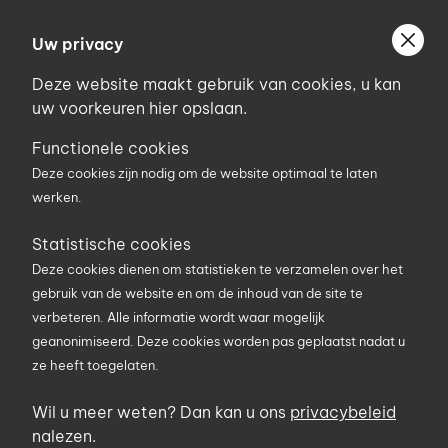
Ga
Welkom bij Uniconstruct
naar
Uw privacy
Geef uw postcode in om geholpen te worden door
de
de partner van het Uniconstruct-netwerk in uw
Deze website maakt gebruik van cookies, u kan
inhoud
regio.
uw voorkeuren hier opslaan.
Uw postcode
Functionele cookies
Deze cookies zijn nodig om de website optimaal te laten
werken.
0
Statistische cookies
Deze cookies dienen om statistieken te verzamelen over het
Zoekterm
gebruik van de website en om de inhoud van de site te
verbeteren. Alle informatie wordt waar mogelijk
geanonimiseerd. Deze cookies worden pas geplaatst nadat u
U bent hier
Producten
Ruwbouw, betonbouw en bodem
ze heeft toegelaten.
Betonbouw - Kelderbouw - Fundering
Verloren en speciale bekistingen
Wil u meer weten? Dan kan u ons
privacybeleid
Elevetor Max - betonplaatverhoging hoge
nalezen.
laadcapaciteit