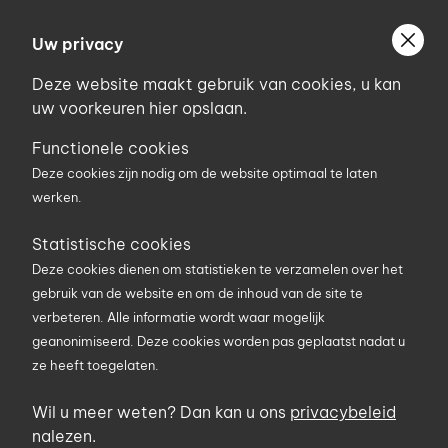
Ga
Welkom bij Uniconstruct
naar
Uw privacy
Geef uw postcode in om geholpen te worden door
de
de partner van het Uniconstruct-netwerk in uw
Deze website maakt gebruik van cookies, u kan
inhoud
regio.
uw voorkeuren hier opslaan.
Uw postcode
Functionele cookies
Deze cookies zijn nodig om de website optimaal te laten
werken.
0
Statistische cookies
Deze cookies dienen om statistieken te verzamelen over het
Zoekterm
gebruik van de website en om de inhoud van de site te
verbeteren. Alle informatie wordt waar mogelijk
geanonimiseerd. Deze cookies worden pas geplaatst nadat u
U bent hier
Producten
Elektriciteit en verlichting
ze heeft toegelaten.
Losse kabels
Neopreen verlengkabel (werfkabel)
Wil u meer weten? Dan kan u ons
privacybeleid
nalezen.