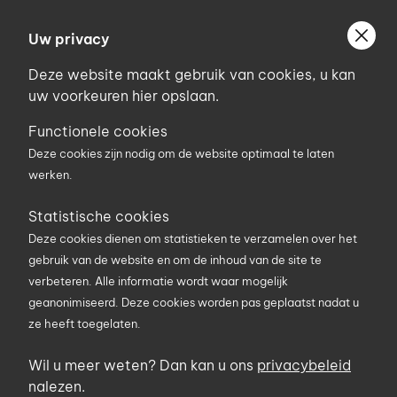
Ga
Welkom bij Uniconstruct
naar
Uw privacy
Geef uw postcode in om geholpen te worden door
de
de partner van het Uniconstruct-netwerk in uw
Deze website maakt gebruik van cookies, u kan
inhoud
regio.
uw voorkeuren hier opslaan.
Uw postcode
Functionele cookies
Deze cookies zijn nodig om de website optimaal te laten
werken.
0
Statistische cookies
Deze cookies dienen om statistieken te verzamelen over het
Zoekterm
gebruik van de website en om de inhoud van de site te
verbeteren. Alle informatie wordt waar mogelijk
geanonimiseerd. Deze cookies worden pas geplaatst nadat u
U bent hier
Producten
Materieel en werfuitrusting
ze heeft toegelaten.
Hijsmaterieel en toebehoren
Takels
Wil u meer weten? Dan kan u ons
privacybeleid
Takels
nalezen.