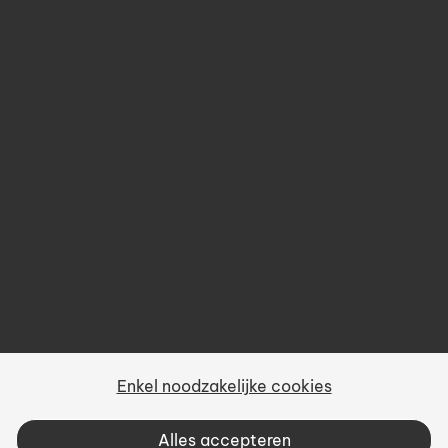
Opleidingen
Over ons
Prijsbeleid
Gebruiksvoorwaarden
Privacy
Sitemap
Enkel noodzakelijke cookies
Vacatures
Alles accepteren