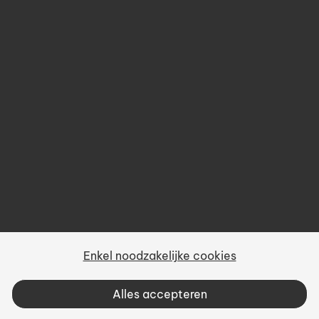
Over ons
Prijsbeleid
Gebruiksvoorwaarden
Privacy
Sitemap
Enkel noodzakelijke cookies
Vacatures
Alles accepteren