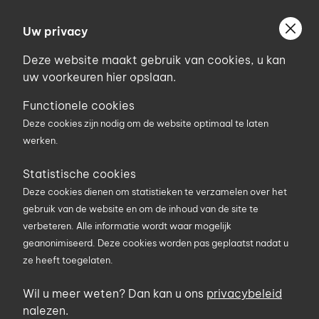
Ga
Welkom bij Uniconstruct
naar
Uw privacy
Geef uw postcode in om geholpen te worden door
de
de partner van het Uniconstruct-netwerk in uw
Deze website maakt gebruik van cookies, u kan
inhoud
regio.
uw voorkeuren hier opslaan.
Uw postcode
Functionele cookies
Deze cookies zijn nodig om de website optimaal te laten
werken.
0
Statistische cookies
Deze cookies dienen om statistieken te verzamelen over het
Zoekterm
gebruik van de website en om de inhoud van de site te
verbeteren. Alle informatie wordt waar mogelijk
geanonimiseerd. Deze cookies worden pas geplaatst nadat u
U bent hier
Producten
Elektriciteit en verlichting
ze heeft toegelaten.
Verlichting
Doorlusverlichting
Wil u meer weten? Dan kan u ons
privacybeleid
Doorlusverlichting
nalezen.