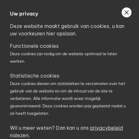
Ga
Welkom bij Uniconstruct
naar
Uw privacy
Geef uw postcode in om geholpen te worden door
de
de partner van het Uniconstruct-netwerk in uw
Deze website maakt gebruik van cookies, u kan
inhoud
regio.
uw voorkeuren hier opslaan.
Uw postcode
Functionele cookies
Deze cookies zijn nodig om de website optimaal te laten
werken.
0
Statistische cookies
Deze cookies dienen om statistieken te verzamelen over het
Zoekterm
gebruik van de website en om de inhoud van de site te
verbeteren. Alle informatie wordt waar mogelijk
geanonimiseerd. Deze cookies worden pas geplaatst nadat u
U bent hier
Producten
Verbruiksgoederen
Bevestiging
ze heeft toegelaten.
Verstevingshoek - multigaatjes
Wil u meer weten? Dan kan u ons
privacybeleid
Verstevingshoek - multigaatjes
nalezen.