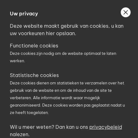
Ga
Welkom bij Uniconstruct
naar
Uw privacy
Geef uw postcode in om geholpen te worden door
de
de partner van het Uniconstruct-netwerk in uw
Deze website maakt gebruik van cookies, u kan
inhoud
regio.
uw voorkeuren hier opslaan.
Uw postcode
Functionele cookies
Deze cookies zijn nodig om de website optimaal te laten
werken.
0
Statistische cookies
Deze cookies dienen om statistieken te verzamelen over het
Zoekterm
gebruik van de website en om de inhoud van de site te
verbeteren. Alle informatie wordt waar mogelijk
geanonimiseerd. Deze cookies worden pas geplaatst nadat u
U bent hier
Producten
Machines
Powertools
ze heeft toegelaten.
Aligatorzaag
Wil u meer weten? Dan kan u ons
privacybeleid
Aligatorzaag
nalezen.