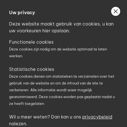
Ga
Welkom bij Uniconstruct
naar
Uw privacy
Geef uw postcode in om geholpen te worden door
de
de partner van het Uniconstruct-netwerk in uw
Deze website maakt gebruik van cookies, u kan
inhoud
regio.
uw voorkeuren hier opslaan.
Uw postcode
Functionele cookies
Deze cookies zijn nodig om de website optimaal te laten
werken.
0
Statistische cookies
Deze cookies dienen om statistieken te verzamelen over het
Zoekterm
gebruik van de website en om de inhoud van de site te
verbeteren. Alle informatie wordt waar mogelijk
geanonimiseerd. Deze cookies worden pas geplaatst nadat u
U bent hier
Producten
Gereedschap en PBMs
ze heeft toegelaten.
Markeergereedschap
Vetkrijt
Wil u meer weten? Dan kan u ons
privacybeleid
Vetkrijt
nalezen.