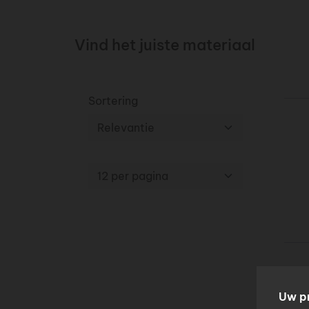
Vind het juiste materiaal
Sortering
Uw p