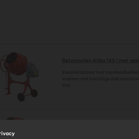
Betonmolen Atika 145 l met rem
Kwaliteitsmixer met handwielbedien
voetrem met krachtige elektromoto
liter
Betonmolen Atika 185 l met rem
rivacy
Krachtige professionele mixer voor p