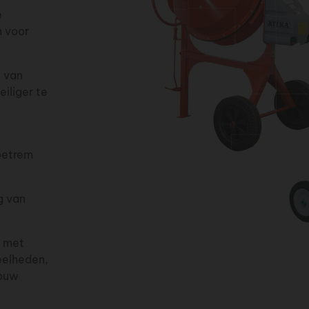
e
n voor
n van
eiliger te
oetrem
g van
n met
eelheden,
jouw