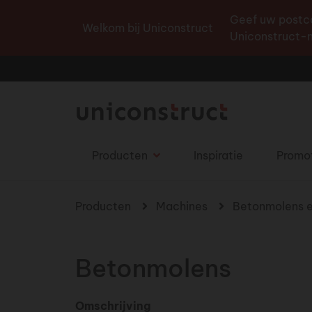
Geef uw postco
Welkom bij Uniconstruct
Uniconstruct-n
Producten
Inspiratie
Promo
U bent hier
Producten
Machines
Betonmolens e
Betonmolens
Omschrijving