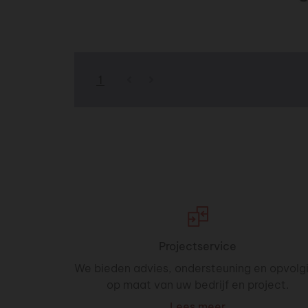
Previous page
Next page
1
Projectservice
We bieden advies, ondersteuning en opvolg
op maat van uw bedrijf en project.
Lees meer