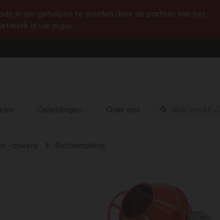
Ga
de in om geholpen te worden door de partner van het
naar
etwerk in uw regio.
de
inhoud
Zoekterm
ties
Opleidingen
Over ons
n -mixers
Betonmolens