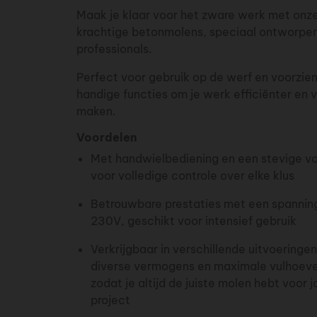
Maak je klaar voor het zware werk met onz
krachtige betonmolens, speciaal ontworpe
professionals.
Perfect voor gebruik op de werf en voorzie
handige functies om je werk efficiënter en v
maken.
Voordelen
Met handwielbediening en een stevige v
voor volledige controle over elke klus
Betrouwbare prestaties met een spannin
230V, geschikt voor intensief gebruik
Verkrijgbaar in verschillende uitvoeringe
diverse vermogens en maximale vulhoev
zodat je altijd de juiste molen hebt voor 
project