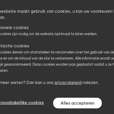
gebruik 900W 185 liter
website maakt gebruik van cookies, u kan uw voorkeuren 
an.
ionele cookies
t is uw postcode?
ookies zijn nodig om de website optimaal te laten werken.
Betonmolen AT 350 liter, sneltr
f hier uw postcode in en u wordt meteen geholpen door 
stische cookies
tner van het Uniconstruct-netwerk in uw regio.
Professionele elektrische betonmole
ookies dienen om statistieken te verzamelen over het gebruik van d
productie 1500W 340 liter
e en om de inhoud van de site te verbeteren. Alle informatie wordt 
postcode
jk geanonimiseerd. Deze cookies worden pas geplaatst nadat u ze 
aten.
 meer weten? Dan kan u ons
privacybeleid
nalezen.
ook browsen zonder uw postcode op te geven, maar dit beperkt de
jkheden van de website.
Ga verder zonder postcode
Imer betonmolen syntesi 190L e
 noodzakelijke cookies
Alles accepteren
Betonmolen syntesi voor professione
190L