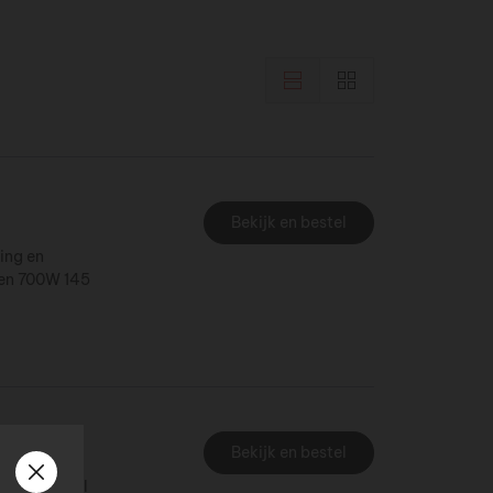
Bekijk en bestel
ing en
ren 700W 145
Bekijk en bestel
rofessioneel