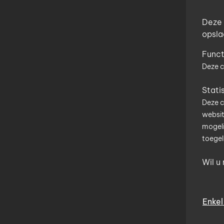
Deze 
opsla
Funct
Wa
Deze c
Gee
Stati
par
Deze c
websit
Uw 
mogeli
toegel
Wil u
U kan 
mogeli
Enkel