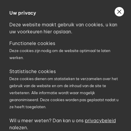
Ga
Welkom bij Uniconstruct
naar
Uw privacy
Geef uw postcode in om geholpen te worden door
de
de partner van het Uniconstruct-netwerk in uw
Deze website maakt gebruik van cookies, u kan
inhoud
regio.
uw voorkeuren hier opslaan.
Uw postcode
Functionele cookies
Deze cookies zijn nodig om de website optimaal te laten
werken.
0
Statistische cookies
Deze cookies dienen om statistieken te verzamelen over het
Zoekterm
gebruik van de website en om de inhoud van de site te
verbeteren. Alle informatie wordt waar mogelijk
geanonimiseerd. Deze cookies worden pas geplaatst nadat u
U bent hier
Producten
Gereedschap en PBMs
ze heeft toegelaten.
Markeergereedschap
Sprays
Wil u meer weten? Dan kan u ons
privacybeleid
Sprays
nalezen.