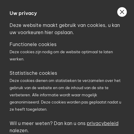
Ga
Welkom bij Uniconstruct
naar
Uw privacy
Geef uw postcode in om geholpen te worden door
de
de partner van het Uniconstruct-netwerk in uw
Deze website maakt gebruik van cookies, u kan
inhoud
regio.
uw voorkeuren hier opslaan.
Uw postcode
Functionele cookies
Deze cookies zijn nodig om de website optimaal te laten
werken.
0
Statistische cookies
Deze cookies dienen om statistieken te verzamelen over het
Zoekterm
gebruik van de website en om de inhoud van de site te
verbeteren. Alle informatie wordt waar mogelijk
geanonimiseerd. Deze cookies worden pas geplaatst nadat u
U bent hier
Producten
Materieel en werfuitrusting
ze heeft toegelaten.
Werfinrichting
Kruiwagens
Wil u meer weten? Dan kan u ons
privacybeleid
Kruiwagens
nalezen.