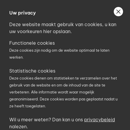
Ga
Welkom bij Uniconstruct
naar
Uw privacy
Geef uw postcode in om geholpen te worden door
de
de partner van het Uniconstruct-netwerk in uw
Deze website maakt gebruik van cookies, u kan
inhoud
regio.
uw voorkeuren hier opslaan.
Uw postcode
Functionele cookies
Deze cookies zijn nodig om de website optimaal te laten
werken.
0
Statistische cookies
Deze cookies dienen om statistieken te verzamelen over het
Zoekterm
gebruik van de website en om de inhoud van de site te
verbeteren. Alle informatie wordt waar mogelijk
geanonimiseerd. Deze cookies worden pas geplaatst nadat u
ze heeft toegelaten.
U bent hier
Producten
Machines
Radio
Radio DABBOX
Wil u meer weten? Dan kan u ons
privacybeleid
nalezen.