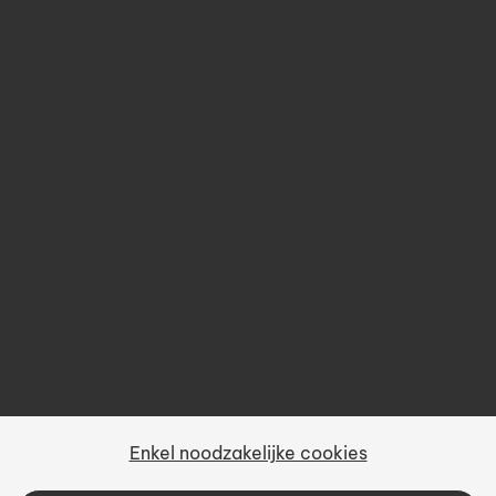
Opleidingen
Over ons
Prijsbeleid
Gebruiksvoorwaarden
Privacy
Sitemap
Enkel noodzakelijke cookies