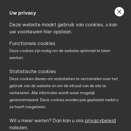
Ga
Welkom bij Uniconstruct
naar
Uw privacy
Geef uw postcode in om geholpen te worden door
de
de partner van het Uniconstruct-netwerk in uw
Deze website maakt gebruik van cookies, u kan
inhoud
regio.
uw voorkeuren hier opslaan.
Uw postcode
Functionele cookies
Deze cookies zijn nodig om de website optimaal te laten
werken.
0
Statistische cookies
Deze cookies dienen om statistieken te verzamelen over het
Zoekterm
gebruik van de website en om de inhoud van de site te
verbeteren. Alle informatie wordt waar mogelijk
geanonimiseerd. Deze cookies worden pas geplaatst nadat u
ze heeft toegelaten.
U bent hier
Producten
Elektriciteit en verlichting
Verlichting
LED lamp op voet
Wil u meer weten? Dan kan u ons
privacybeleid
LED bouwlamp 50 Watt op voet
nalezen.