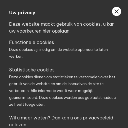
Ga
Welkom bij Uniconstruct
naar
Uw privacy
Geef uw postcode in om geholpen te worden door
de
de partner van het Uniconstruct-netwerk in uw
Deze website maakt gebruik van cookies, u kan
inhoud
regio.
uw voorkeuren hier opslaan.
Uw postcode
Functionele cookies
Deze cookies zijn nodig om de website optimaal te laten
werken.
0
Statistische cookies
Deze cookies dienen om statistieken te verzamelen over het
Zoekterm
gebruik van de website en om de inhoud van de site te
verbeteren. Alle informatie wordt waar mogelijk
geanonimiseerd. Deze cookies worden pas geplaatst nadat u
ze heeft toegelaten.
U bent hier
Producten
Machines
Accessoires voor machine
Wil u meer weten? Dan kan u ons
privacybeleid
Zaagbladen / Snijschijven
nalezen.