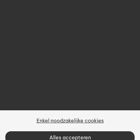
Opleidingen
Over ons
Prijsbeleid
Gebruiksvoorwaarden
Privacy
Sitemap
Enkel noodzakelijke cookies
Vacatures
Alles accepteren