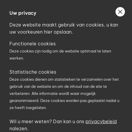
Ga
Welkom bij Uniconstruct
naar
Uw privacy
Geef uw postcode in om geholpen te worden door
de
de partner van het Uniconstruct-netwerk in uw
Deze website maakt gebruik van cookies, u kan
inhoud
regio.
uw voorkeuren hier opslaan.
Uw postcode
Functionele cookies
Deze cookies zijn nodig om de website optimaal te laten
werken.
0
Statistische cookies
Deze cookies dienen om statistieken te verzamelen over het
Zoekterm
gebruik van de website en om de inhoud van de site te
verbeteren. Alle informatie wordt waar mogelijk
geanonimiseerd. Deze cookies worden pas geplaatst nadat u
ze heeft toegelaten.
U bent hier
Producten
Elektriciteit en verlichting
Verdeelkasten
Verdeelkasten 32A
Wil u meer weten? Dan kan u ons
privacybeleid
Verdeelkast Comp. 2 - 32A -
nalezen.